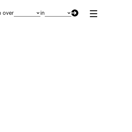
n over
in