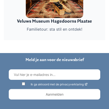
mee langs vele vertelpunten.
Hendrik verteld boeiende
verhalen over werken, slapen,
Veluws Museum Hagedoorns Plaatse
eten, zaaien, oogsten, koken,
spelen en nog veel meer.
Familietour: sta stil en ontdek!
Plan je bezoek
Meld je aan voor de nieuwsbrief
Ik ga akkoord met de privacyverklaring