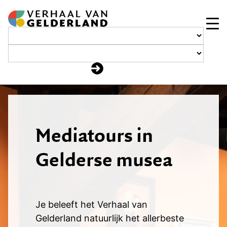
Ga
naar
de
inhoud
Mediatours in
Gelderse musea
Je beleeft het Verhaal van
Gelderland natuurlijk het allerbeste