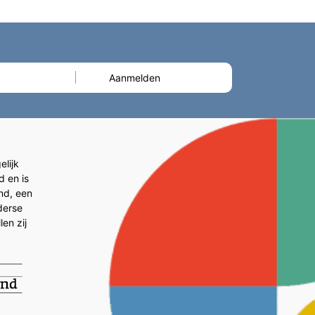
lijk
d en is
and, een
derse
en zij