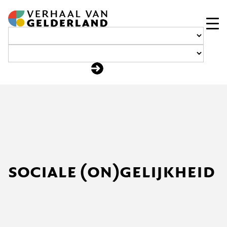
Ga
naar
de
inhoud
sociale (on)gelijkheid