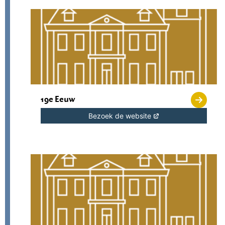
19e Eeuw
Bezoek de website