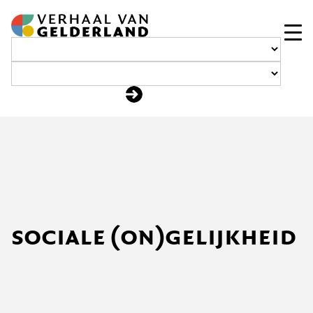
Ga
naar
de
inhoud
sociale (on)gelijkheid