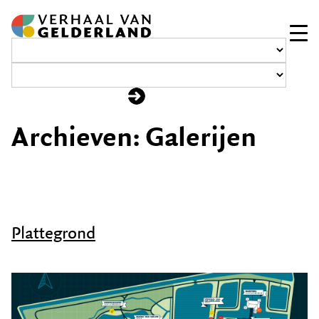
Ga
naar
de
inhoud
Archieven:
Galerijen
Plattegrond