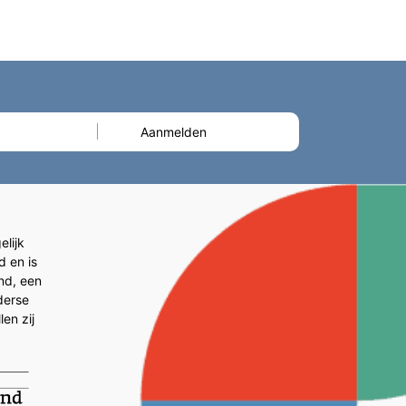
lijk
d en is
and, een
derse
en zij