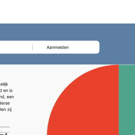
lijk
d en is
and, een
derse
en zij