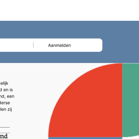
lijk
d en is
and, een
derse
en zij