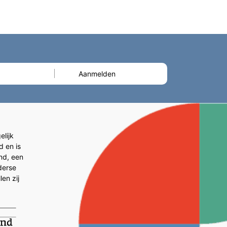
lijk
d en is
and, een
derse
en zij