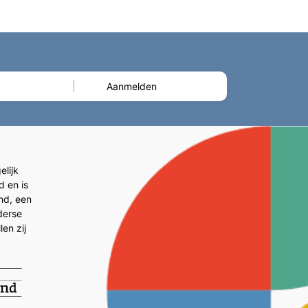
lijk
d en is
and, een
derse
en zij