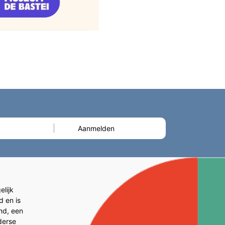
lijk
d en is
and, een
derse