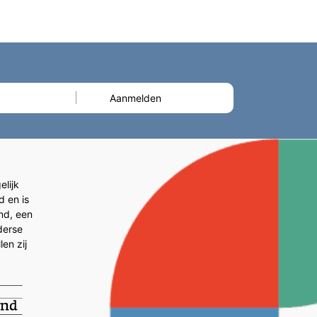
lijk
d en is
and, een
derse
en zij