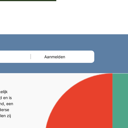
lijk
d en is
and, een
derse
en zij