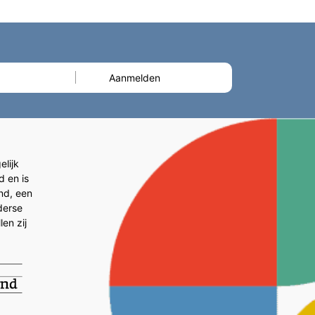
lijk
d en is
and, een
derse
en zij