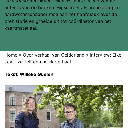
Gelderland
betrokken.’ Nico Willemse is een van de
auteurs van de boeken. Hij schreef als archeoloog en
aardwetenschapper mee aan het hoofdstuk over de
prehistorie en groeide uit tot coördinator van het
kaartmateriaal.
Home
»
Over Verhaal van Gelderland
»
Interview: Elke
kaart vertelt een uniek verhaal
Tekst: Willeke Guelen