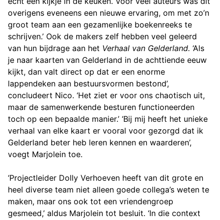
echt een kijkje in de keuken. Voor veel auteurs was dit
overigens eveneens een nieuwe ervaring, om met zo’n
groot team aan een gezamenlijke boekenreeks te
schrijven.’ Ook de makers zelf hebben veel geleerd
van hun bijdrage aan het
Verhaal van Gelderland.
‘Als
je naar kaarten van Gelderland in de achttiende eeuw
kijkt, dan valt direct op dat er een enorme
lappendeken aan bestuursvormen bestond’,
concludeert Nico. ‘Het ziet er voor ons chaotisch uit,
maar de samenwerkende besturen functioneerden
toch op een bepaalde manier.’ ‘Bij mij heeft het unieke
verhaal van elke kaart er vooral voor gezorgd dat ik
Gelderland beter heb leren kennen en waarderen’,
voegt Marjolein toe.
‘Projectleider Dolly Verhoeven heeft van dit grote en
heel diverse team niet alleen goede collega’s weten te
maken, maar ons ook tot een vriendengroep
gesmeed,’ aldus Marjolein tot besluit. ‘In die context