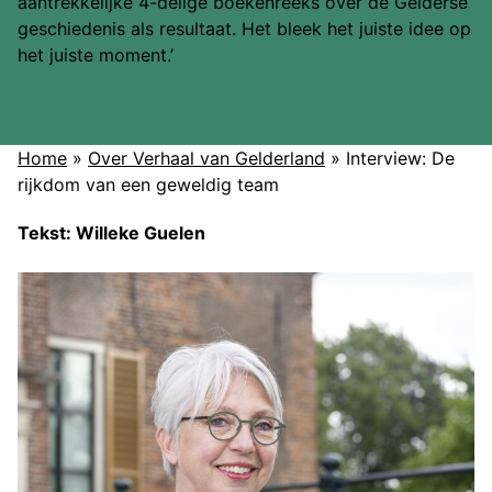
aantrekkelijke 4-delige boekenreeks over de Gelderse
geschiedenis als resultaat. Het bleek het juiste idee op
het juiste moment.’
Home
»
Over Verhaal van Gelderland
»
Interview: De
rijkdom van een geweldig team
Tekst: Willeke Guelen