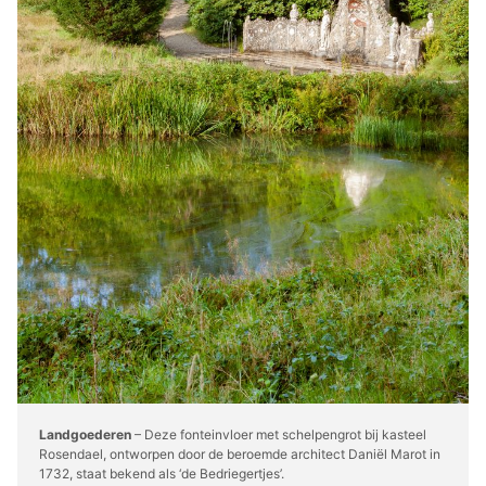
Landgoederen
– Deze fonteinvloer met schelpengrot bij kasteel
Rosendael, ontworpen door de beroemde architect Daniël Marot in
1732, staat bekend als ‘de Bedriegertjes’.