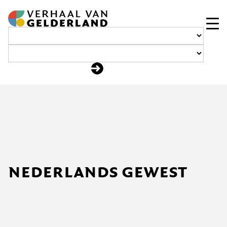
Ga
naar
de
inhoud
nederlands gewest