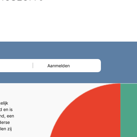
lijk
d en is
and, een
derse
en zij