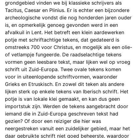
grondgebied vinden we bij klassieke schrijvers als
Tacitus, Caesar en Plinius. Er is echter een bijzondere
archeologische vondst die nog honderden jaren ouder
is, en opmerkelijk genoeg gevonden werd in een
afvalkuil in Lent. Het betreft een klein aardewerken
potje met schriftachtige tekens, dat gedateerd is
omstreeks 700 voor Christus, en mogelijk als een olie-
of vetlampje fungeerde. De raadselachtige tekens
vormen geen leesbare tekst, maar lijken wel op vroeg
schrift uit Zuid-Europa. Twee ovale tekens komen
voor in uiteenlopende schriftvormen, waaronder
Grieks en Etruskisch. En zowel dit teken als andere
lijken sterk op enkele tekens van Iberisch schrift. Het
potje is van lokale klei gemaakt, en kan dus geen
importstuk zijn. Werden de tekens aangebracht door
iemand die in Zuid-Europa geschreven tekst had
gezien? Of door een reiziger die hier was
neergestreken vanuit een zuidelijker gebied, maar het
daar gebruikte schrift niet goed beheerste, waardoor