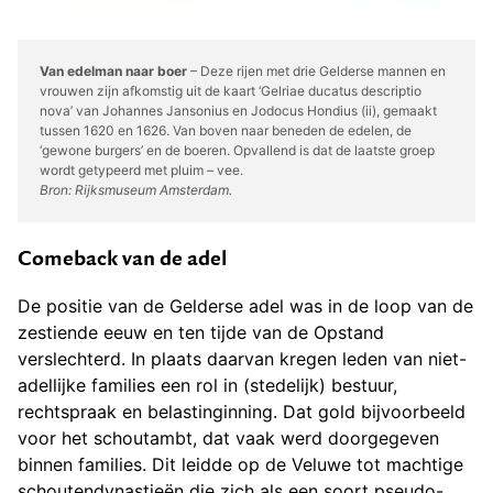
Van edelman naar boer
– Deze rijen met drie Gelderse mannen en
vrouwen zijn afkomstig uit de kaart ‘Gelriae ducatus descriptio
nova’ van Johannes Jansonius en Jodocus Hondius (ii), gemaakt
tussen 1620 en 1626. Van boven naar beneden de edelen, de
‘gewone burgers’ en de boeren. Opvallend is dat de laatste groep
wordt getypeerd met pluim – vee.
Bron: Rijksmuseum Amsterdam.
Comeback van de adel
De positie van de Gelderse adel was in de loop van de
zestiende eeuw en ten tijde van de Opstand
verslechterd. In plaats daarvan kregen leden van niet-
adellijke families een rol in (stedelijk) bestuur,
rechtspraak en belastinginning. Dat gold bijvoorbeeld
voor het schoutambt, dat vaak werd doorgegeven
binnen families. Dit leidde op de Veluwe tot machtige
schoutendynastieën die zich als een soort pseudo-