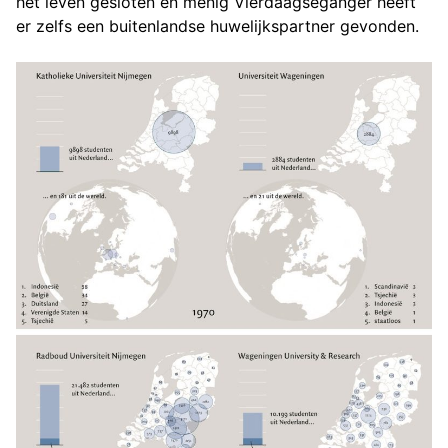
het leven gesloten en menig Vierdaagseganger heeft
er zelfs een buitenlandse huwelijkspartner gevonden.