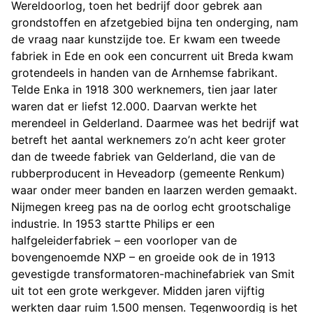
Wereldoorlog, toen het bedrijf door gebrek aan
grondstoffen en afzetgebied bijna ten onderging, nam
de vraag naar kunstzijde toe. Er kwam een tweede
fabriek in Ede en ook een concurrent uit Breda kwam
grotendeels in handen van de Arnhemse fabrikant.
Telde Enka in 1918 300 werknemers, tien jaar later
waren dat er liefst 12.000. Daarvan werkte het
merendeel in Gelderland. Daarmee was het bedrijf wat
betreft het aantal werknemers zo’n acht keer groter
dan de tweede fabriek van Gelderland, die van de
rubberproducent in Heveadorp (gemeente Renkum)
waar onder meer banden en laarzen werden gemaakt.
Nijmegen kreeg pas na de oorlog echt grootschalige
industrie. In 1953 startte Philips er een
halfgeleiderfabriek – een voorloper van de
bovengenoemde NXP – en groeide ook de in 1913
gevestigde transformatoren-machinefabriek van Smit
uit tot een grote werkgever. Midden jaren vijftig
werkten daar ruim 1.500 mensen. Tegenwoordig is het