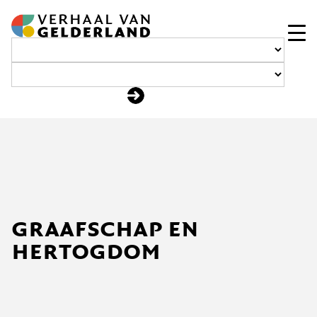
Ga
naar
de
inhoud
graafschap en
hertogdom